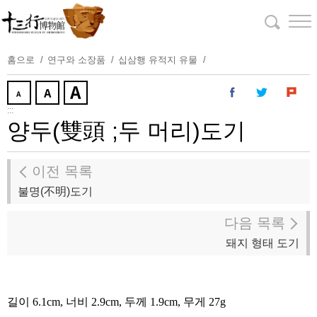
주
요
내
용
홈으로
연구와 소장품
십삼행 유적지 유물
보
기
:::
양두(雙頭 ;두 머리)도기
이전 목록
불명(不明)도기
다음 목록
돼지 형태 도기
길이
6.1cm,
너비
2.9cm,
두께
1.9cm,
무게
27g