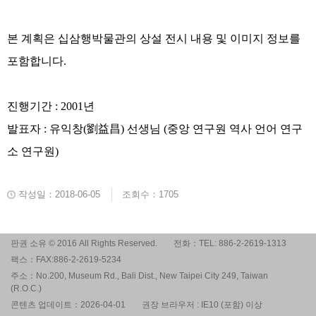
본
계획은
십삼행박물관의
상설
전시
내용
및
이미지
정보를
포함합니다
.
진행기간
: 2001
년
발표자
:
유익창
(
劉益昌
)
선생님
(
중앙
연구원
역사
언어
연구
소
연구원
)
작성일：2018-06-05
조회수：1705
판권 소유 © 2016 All Rights Reserved.
전화：TEL: 886-2-2619-1313
팩스：FAX:886-2-2619-5234
주소：No.200, Museum Rd., Bali Dist., New Taipei City 249, Taiwan
(R.O.C.)
콘텐츠 업데이트：2026-04-01
권장 브라우저 : IE10 (포함) 이상