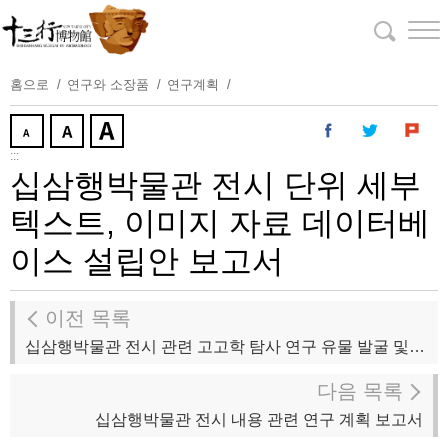
주
요
내
용
홈으로
연구와 소장품
연구계획
보
기
:::
십삼행박물관 전시 단위 세부
텍스트, 이미지 자료 데이터베
이스 설립안 보고서
이전 목록
십삼행박물관 전시 관련 고고학 탐사 연구 유물 발굴 및 현상 제작 계획 보고서
다음 목록
십삼행박물관 전시 내용 관련 연구 계획 보고서