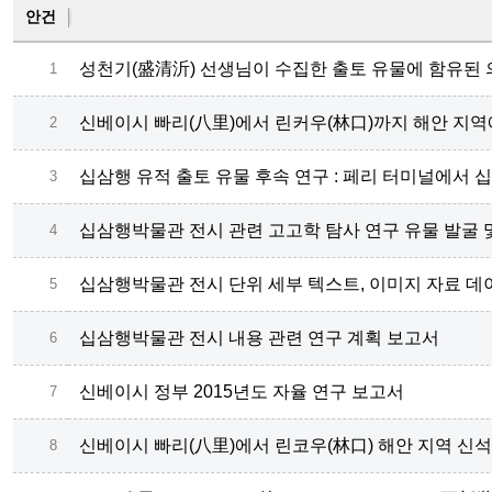
안건
성천기(盛清沂) 선생님이 수집한 출토 유물에 함유된 의
1
신베이시 빠리(八里)에서 린커우(林口)까지 해안 지역
2
십삼행 유적 출토 유물 후속 연구 : 페리 터미널에서 
3
십삼행박물관 전시 관련 고고학 탐사 연구 유물 발굴 
4
십삼행박물관 전시 단위 세부 텍스트, 이미지 자료 
5
십삼행박물관 전시 내용 관련 연구 계획 보고서
6
신베이시 정부 2015년도 자율 연구 보고서
7
신베이시 빠리(八里)에서 린코우(林口) 해안 지역 신석
8