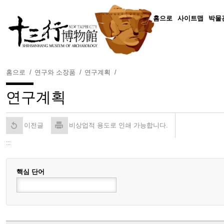
주
요
:::
홈으로
사이트맵
박물
내
용
보
기
홈으로
연구와 소장품
연구계획
연구계획
이전글
비상업적 용도로 인쇄 가능합니다.
:::
핵심 단어