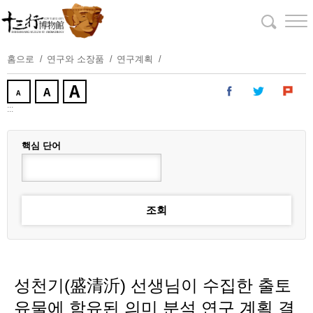
주
요
내
용
홈으로
연구와 소장품
연구계획
보
기
:::
핵심 단어
성천기(盛清沂) 선생님이 수집한 출토
유물에 함유된 의미 분석 연구 계획 결