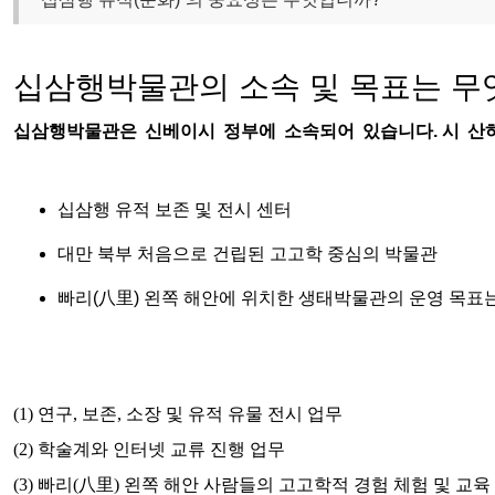
십삼행박물관의 소속 및 목표는 무
십삼행박물관은
신베이시
정부에
소속되어
있습니다
.
시
산
십삼행
유적
보존
및
전시
센터
대만
북부
처음으로
건립된
고고학
중심의
박물관
빠리
(
八里
)
왼쪽
해안에
위치한
생태박물관의
운영
목표
(1)
연구
,
보존
,
소장
및
유적
유물
전시
업무
(2)
학술계와
인터넷
교류
진행
업무
(3)
빠리
(
八里
)
왼쪽
해안
사람들의
고고학적
경험
체험
및
교육