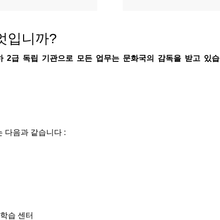
엇입니까?
하
2
급
독립
기관으로
모든
업무는
문화국의
감독을
받고
있습
는
다음과
같습니다
:
학습
센터