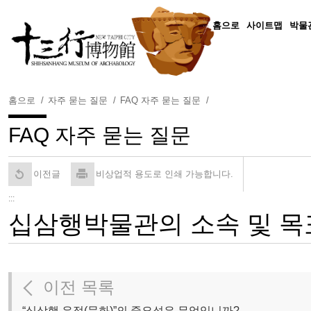
주
요
:::
홈으로
사이트맵
박물
내
용
보
기
홈으로
자주 묻는 질문
FAQ 자주 묻는 질문
FAQ 자주 묻는 질문
이전글
비상업적 용도로 인쇄 가능합니다.
:::
십삼행박물관의 소속 및 목
이전 목록
“십삼행 유적(문화)”의 중요성은 무엇입니까?